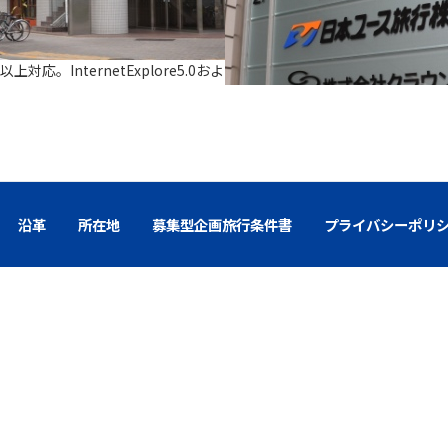
e7.0以上対応。InternetExplore5.0および6.0をご利用の方は
こちら
からご
沿革
所在地
募集型企画旅行条件書
プライバシーポリ