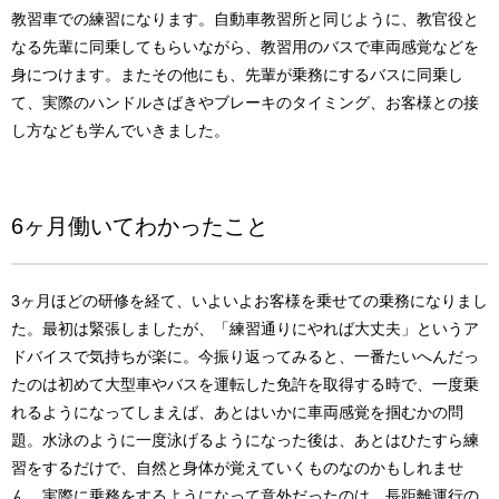
教習車での練習になります。自動車教習所と同じように、教官役と
なる先輩に同乗してもらいながら、教習用のバスで車両感覚などを
身につけます。またその他にも、先輩が乗務にするバスに同乗し
て、実際のハンドルさばきやブレーキのタイミング、お客様との接
し方なども学んでいきました。
6ヶ月働いてわかったこと
3ヶ月ほどの研修を経て、いよいよお客様を乗せての乗務になりまし
た。最初は緊張しましたが、「練習通りにやれば大丈夫」というア
ドバイスで気持ちが楽に。今振り返ってみると、一番たいへんだっ
たのは初めて大型車やバスを運転した免許を取得する時で、一度乗
れるようになってしまえば、あとはいかに車両感覚を掴むかの問
題。水泳のように一度泳げるようになった後は、あとはひたすら練
習をするだけで、自然と身体が覚えていくものなのかもしれませ
ん。実際に乗務をするようになって意外だったのは、長距離運行の