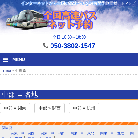
サイトマップ
インターネットから全国の高速バスを24時間予約受付
全日 10:30～18:30
050-3802-1547
MENU
中部発
Home
»
中部 → 各地
中部
関東
中部
関西
中部
信州
関東発
関東 ⇒ 関西
関東 ⇒ 中部
関東 ⇒ 東北
関東 ⇒ 北陸
関