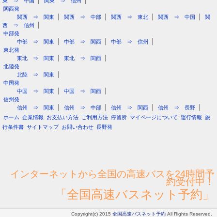
東 ⇒ 中国
関東 ⇒ 信州
関西発
関西 ⇒ 関東
関西 ⇒ 中部
関西 ⇒ 東北
関西 ⇒ 中国
関
西 ⇒ 信州
中部発
中部 ⇒ 関東
中部 ⇒ 関西
中部 ⇒ 信州
東北発
東北 ⇒ 関東
東北 ⇒ 関西
北陸発
北陸 ⇒ 関東
中国発
中国 ⇒ 関東
中国 ⇒ 関西
信州発
信州 ⇒ 関東
信州 ⇒ 中部
信州 ⇒ 関西
信州 ⇒ 長野
ホーム
企業情報
お支払い方法
ご利用方法
停留所
マイページについて
運行情報
旅
行条件書
サイトマップ
お問い合わせ
長野発
インターネットから全国の高速バスを24時間予
約受付中！
「全国高速バスネット予約」
Copyright(c) 2015
全国高速バスネット予約
All Rights Reserved.