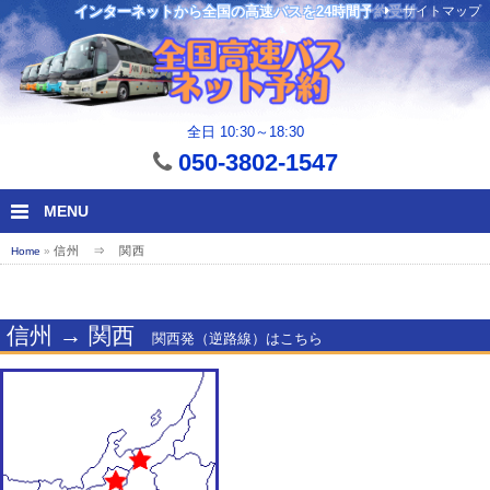
サイトマップ
インターネットから全国の高速バスを24時間予約受付
全日 10:30～18:30
050-3802-1547
MENU
信州 ⇒ 関西
Home
»
信州 → 関西
関西発（逆路線）はこちら