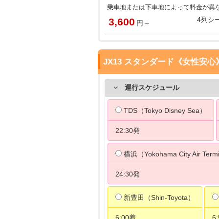
乗車地または下車地によって料金が異
4列
3,600
円～
JX13 スタンダード《女性安心
運行スケジュール
TDS（Tokyo Disney Sea）
22:30発
横浜（Yokohama City Air Term
24:30発
新豊田（Shin-Toyota）
6:00着
6