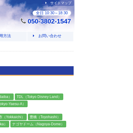
サイトマップ
全日 10:30～18:30
050-3802-1547
用方法
お問い合わせ
aiba）
TDL（Tokyo Disney Land）
yo-Yaesu-A）
（Yokkaichi）
豊橋（Toyohashi）
oka）
ナゴヤドーム（Nagoya-Dome）