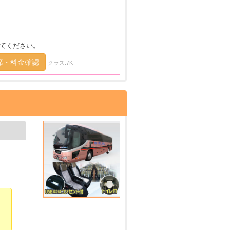
てください。
席・料金確認
クラス:7K
）