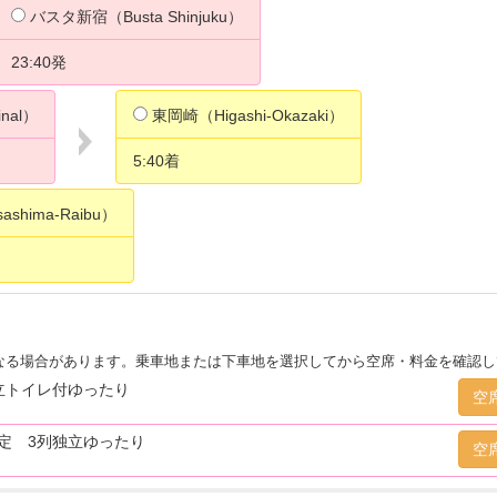
バスタ新宿（Busta Shinjuku）
23:40発
inal）
東岡崎（Higashi-Okazaki）
5:40着
ashima-Raibu）
なる場合があります。乗車地または下車地を選択してから空席・料金を確認し
立トイレ付ゆったり
空
定 3列独立ゆったり
空