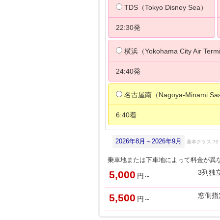
TDS（Tokyo Disney Sea）
22:30発
横浜（Yokohama City Air Term
24:40発
名古屋南（Nagoya-Minami Sas
6:40着
2026年8月～2026年9月
基本クラス:70
乗車地または下車地によって料金が異
3列独
5,000
円～
窓側指
5,500
円～