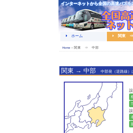
インターネットから全国の高速バスを
ホーム
関東 ⇒
関東 ⇒ 中部
Home
»
関東 → 中部
中部発（逆路線）
横
T
設