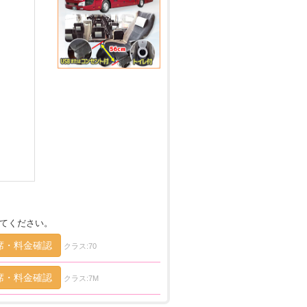
てください。
席・料金確認
クラス:70
席・料金確認
クラス:7M