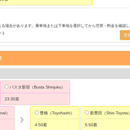
なる場合があります。乗車地または下車地を選択してから空席・料金を確認し
シート
空
心》
バスタ新宿（Busta Shinjuku）
23:35発
inal）
豊橋（Toyohashi）
新豊田（Shin-Toyota
4:50着
5:50着