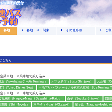
24時間予約受付
 各地
各地 ⇒ 関東
その他路線
ご利
はこちら
設定乗車地 ※乗車地で絞り込み
浜（Yokohama City Air Terminal）
バスタ新宿（Busta Shinjuku）
お台場（Od
DS（Tokyo Disney Sea）
＜地下A＞バスターミナル東京八重洲（Bus Terminal Tok
定下車地 ※下車地で絞り込み
名古屋南（Nagoya-Minami Sasashima-Raibu）
白子（Suzuka-Shiroko）
四日市
新豊田（Shin-Toyota）
東岡崎（Higashi-Okazaki）
星ヶ丘（Nagoya-Hoshiga