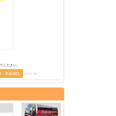
てください。
席・料金確認
クラス:79