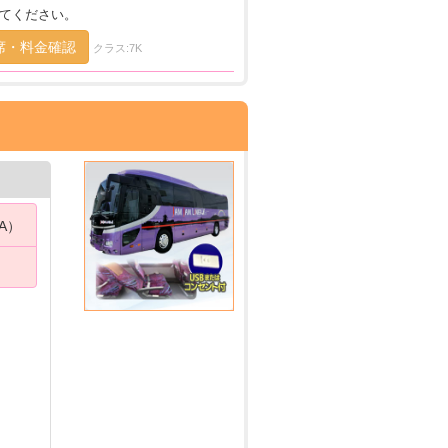
てください。
席・料金確認
クラス:7K
-A）