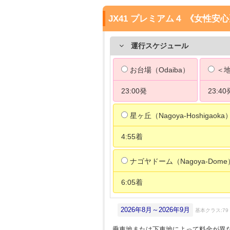
JX41 プレミアム４ 《女性安
運行スケジュール
お台場（Odaiba）
＜地
23:00発
23:40
星ヶ丘（Nagoya-Hoshigaoka
4:55着
ナゴヤドーム（Nagoya-Dome
6:05着
2026年8月～2026年9月
基本クラス:79
乗車地または下車地によって料金が異