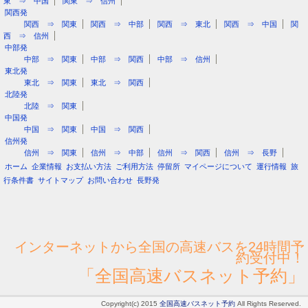
東 ⇒ 中国
関東 ⇒ 信州
関西発
関西 ⇒ 関東
関西 ⇒ 中部
関西 ⇒ 東北
関西 ⇒ 中国
関
西 ⇒ 信州
中部発
中部 ⇒ 関東
中部 ⇒ 関西
中部 ⇒ 信州
東北発
東北 ⇒ 関東
東北 ⇒ 関西
北陸発
北陸 ⇒ 関東
中国発
中国 ⇒ 関東
中国 ⇒ 関西
信州発
信州 ⇒ 関東
信州 ⇒ 中部
信州 ⇒ 関西
信州 ⇒ 長野
ホーム
企業情報
お支払い方法
ご利用方法
停留所
マイページについて
運行情報
旅
行条件書
サイトマップ
お問い合わせ
長野発
インターネットから全国の高速バスを24時間予
約受付中！
「全国高速バスネット予約」
Copyright(c) 2015
全国高速バスネット予約
All Rights Reserved.