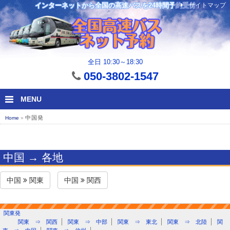
サイトマップ
インターネットから全国の高速バスを24時間予約受付
全日 10:30～18:30
050-3802-1547
MENU
中国発
Home
»
中国 → 各地
中国
関東
中国
関西
関東発
関東 ⇒ 関西
関東 ⇒ 中部
関東 ⇒ 東北
関東 ⇒ 北陸
関