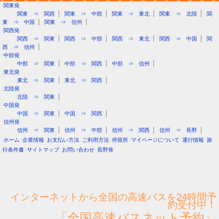
関東発
関東 ⇒ 関西
関東 ⇒ 中部
関東 ⇒ 東北
関東 ⇒ 北陸
関
東 ⇒ 中国
関東 ⇒ 信州
関西発
関西 ⇒ 関東
関西 ⇒ 中部
関西 ⇒ 東北
関西 ⇒ 中国
関
西 ⇒ 信州
中部発
中部 ⇒ 関東
中部 ⇒ 関西
中部 ⇒ 信州
東北発
東北 ⇒ 関東
東北 ⇒ 関西
北陸発
北陸 ⇒ 関東
中国発
中国 ⇒ 関東
中国 ⇒ 関西
信州発
信州 ⇒ 関東
信州 ⇒ 中部
信州 ⇒ 関西
信州 ⇒ 長野
ホーム
企業情報
お支払い方法
ご利用方法
停留所
マイページについて
運行情報
旅
行条件書
サイトマップ
お問い合わせ
長野発
インターネットから全国の高速バスを24時間予
約受付中！
「全国高速バスネット予約」