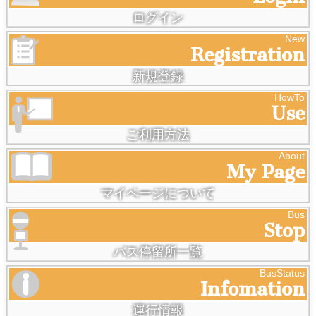
ログイン
Registration
New
新規登録
Use
HowTo
ご利用方法
My Page
About
マイページについて
Stop
Bus
バス停留所一覧
Infomation
BusStatus
運行情報