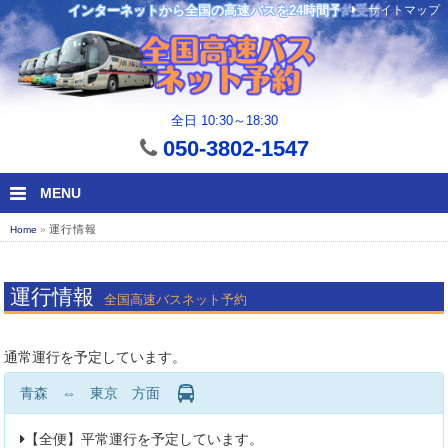
サイトマップ
インターネットから全国の高速バスを24時間予約受付
全日 10:30～18:30
050-3802-1547
MENU
運行情報
Home
»
運行情報
全国高速バスネット予約
通常運行を予定しています。
青森 ⇔ 東京 方面
【全便】平常運行を予定しています。