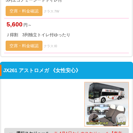
3列エコノミーシートトイレ付
空席・料金確認
クラス:7W
5,600
円～
Ｊ得割 3列独立トイレ付ゆったり
空席・料金確認
クラス:I0
JX261 アストロメガ 《女性安心》