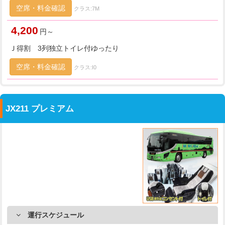
空席・料金確認
クラス:7M
4,200
円～
Ｊ得割 3列独立トイレ付ゆったり
空席・料金確認
クラス:I0
JX211 プレミアム
運行スケジュール