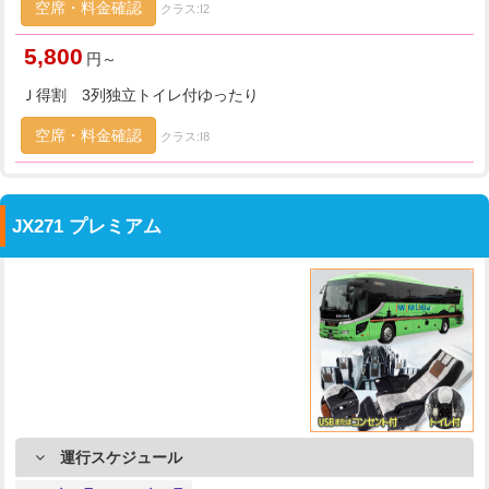
空席・料金確認
クラス:I2
5,800
円～
Ｊ得割 3列独立トイレ付ゆったり
空席・料金確認
クラス:I8
JX271 プレミアム
運行スケジュール