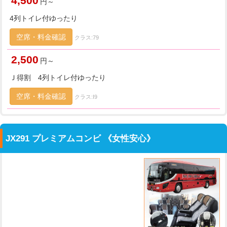
4,500
円～
4列トイレ付ゆったり
空席・料金確認
クラス:79
2,500
円～
Ｊ得割 4列トイレ付ゆったり
空席・料金確認
クラス:I9
JX291 プレミアムコンビ 《女性安心》