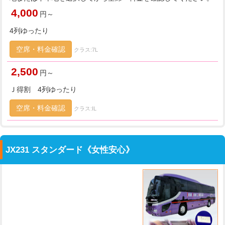
4,000
円～
4列ゆったり
空席・料金確認
クラス:7L
2,500
円～
Ｊ得割 4列ゆったり
空席・料金確認
クラス:IL
JX231 スタンダード《女性安心》