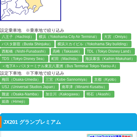
設定乗車地 ※乗車地で絞り込み
八王子（Hachioji）
横浜（Yokohama City Air Terminal）
大宮（Omiya）
バスタ新宿（Busta Shinjuku）
横浜スカイビル（Yokohama Sky building）
西船橋（Nishi-Funabashi）
高崎（Takasaki）
TDL（Tokyo Disney Land）
TDS（Tokyo Disney Sea）
町田（Machida）
海浜幕張（Kaihin-Makuhari）
＜地下A＞バスターミナル東京八重洲（Bus Terminal Tokyo-Yaesu-A）
設定下車地 ※下車地で絞り込み
梅田（Osaka-Umeda）
三宮（Kobe-Sannomiya）
京都（Kyoto）
USJ（Universal Studios Japan）
南草津（Minami-Kusatsu）
難波（Osaka-Namba）
加古川（Kakogawa）
明石（Akashi）
姫路（Himeji）
JX201 グランプレミアム