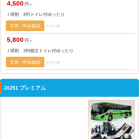
4,500
円～
Ｊ得割 4列トイレ付ゆったり
空席・料金確認
クラス:I2
5,800
円～
Ｊ得割 3列独立トイレ付ゆったり
空席・料金確認
クラス:I8
JX251 プレミアム