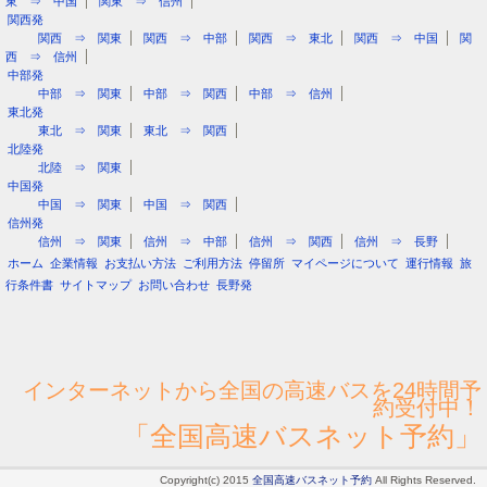
東 ⇒ 中国
関東 ⇒ 信州
関西発
関西 ⇒ 関東
関西 ⇒ 中部
関西 ⇒ 東北
関西 ⇒ 中国
関
西 ⇒ 信州
中部発
中部 ⇒ 関東
中部 ⇒ 関西
中部 ⇒ 信州
東北発
東北 ⇒ 関東
東北 ⇒ 関西
北陸発
北陸 ⇒ 関東
中国発
中国 ⇒ 関東
中国 ⇒ 関西
信州発
信州 ⇒ 関東
信州 ⇒ 中部
信州 ⇒ 関西
信州 ⇒ 長野
ホーム
企業情報
お支払い方法
ご利用方法
停留所
マイページについて
運行情報
旅
行条件書
サイトマップ
お問い合わせ
長野発
インターネットから全国の高速バスを24時間予
約受付中！
「全国高速バスネット予約」
Copyright(c) 2015
全国高速バスネット予約
All Rights Reserved.