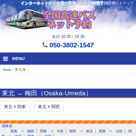
サイトマップ
インターネットから全国の高速バスを24時間予約受付
全日 10:30～18:30
050-3802-1547
MENU
東北発
Home
»
東北 → 梅田（Osaka-Umeda）
東北
関東
東北
関西
関東発
関東 ⇒ 関西
関東 ⇒ 中部
関東 ⇒ 東北
関東 ⇒ 北陸
関