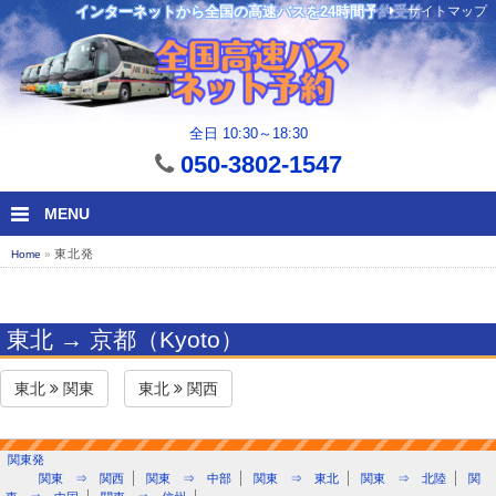
サイトマップ
インターネットから全国の高速バスを24時間予約受付
全日 10:30～18:30
050-3802-1547
MENU
東北発
Home
»
東北 → 京都（Kyoto）
東北
関東
東北
関西
関東発
関東 ⇒ 関西
関東 ⇒ 中部
関東 ⇒ 東北
関東 ⇒ 北陸
関