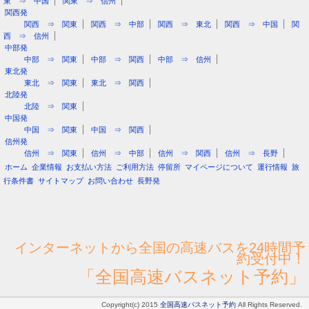
東 ⇒ 中国
関東 ⇒ 信州
関西発
関西 ⇒ 関東
関西 ⇒ 中部
関西 ⇒ 東北
関西 ⇒ 中国
関
西 ⇒ 信州
中部発
中部 ⇒ 関東
中部 ⇒ 関西
中部 ⇒ 信州
東北発
東北 ⇒ 関東
東北 ⇒ 関西
北陸発
北陸 ⇒ 関東
中国発
中国 ⇒ 関東
中国 ⇒ 関西
信州発
信州 ⇒ 関東
信州 ⇒ 中部
信州 ⇒ 関西
信州 ⇒ 長野
ホーム
企業情報
お支払い方法
ご利用方法
停留所
マイページについて
運行情報
旅
行条件書
サイトマップ
お問い合わせ
長野発
インターネットから全国の高速バスを24時間予
約受付中！
「全国高速バスネット予約」
Copyright(c) 2015
全国高速バスネット予約
All Rights Reserved.