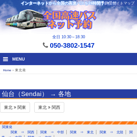
サイトマップ
インターネットから全国の高速バスを24時間予約受付
全日 10:30～18:30
050-3802-1547
MENU
東北発
Home
»
仙台（Sendai） → 各地
東北
関東
東北
関西
関東発
関東 ⇒ 関西
関東 ⇒ 中部
関東 ⇒ 東北
関東 ⇒ 北陸
関