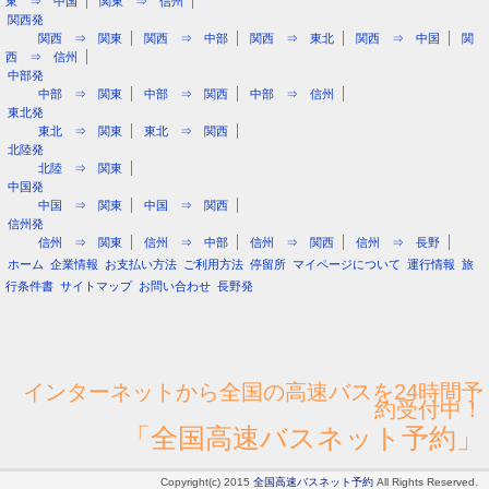
東 ⇒ 中国
関東 ⇒ 信州
関西発
関西 ⇒ 関東
関西 ⇒ 中部
関西 ⇒ 東北
関西 ⇒ 中国
関
西 ⇒ 信州
中部発
中部 ⇒ 関東
中部 ⇒ 関西
中部 ⇒ 信州
東北発
東北 ⇒ 関東
東北 ⇒ 関西
北陸発
北陸 ⇒ 関東
中国発
中国 ⇒ 関東
中国 ⇒ 関西
信州発
信州 ⇒ 関東
信州 ⇒ 中部
信州 ⇒ 関西
信州 ⇒ 長野
ホーム
企業情報
お支払い方法
ご利用方法
停留所
マイページについて
運行情報
旅
行条件書
サイトマップ
お問い合わせ
長野発
インターネットから全国の高速バスを24時間予
約受付中！
「全国高速バスネット予約」
Copyright(c) 2015
全国高速バスネット予約
All Rights Reserved.